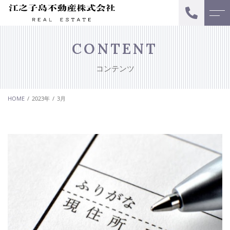
トップページ
スタッフ
CONTENT
コンテンツ
当社について
お客様の声
HOME
2023年
3月
ご相談メニュー
アクセス
不動産売却
よくある質問
一棟建物管理・ 区分所有物
管理
ニュース
投資型不動産相談
コンテンツ
キャンペーン